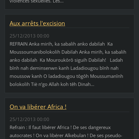
violences sexuelles. Les...
Aux arrêts l'excision
25/12/2013 00:00
REFRAIN Anka mirih, ka sabalih anko dabilah Ka
Moussoumanibolokolih Dabilah Anka mirih, ka sabalih
anko dabilah Ka Mouroukôrô siguih Dabilah! Ladah
bînh nah deminsenwn kanh Ladadiougou bînh nah
moussow kanh O ladadiougou tôgôh Moussumanînh
bolokolih Tiè n’go Allah koh têh Dinah...
On va libérer Africa !
25/12/2013 00:00
Refrain : Il faut libérer Africa ! De ses dangereux
autocrates ! On va libérer Alkebulan ! De ses pseudo-