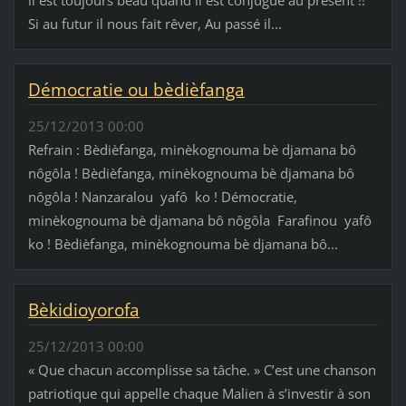
Si au futur il nous fait rêver, Au passé il...
Démocratie ou bèdièfanga
25/12/2013 00:00
Refrain : Bèdièfanga, minèkognouma bè djamana bô
nôgôla ! Bèdièfanga, minèkognouma bè djamana bô
nôgôla ! Nanzaralou yafô ko ! Démocratie,
minèkognouma bè djamana bô nôgôla Farafinou yafô
ko ! Bèdièfanga, minèkognouma bè djamana bô...
Bèkidioyorofa
25/12/2013 00:00
« Que chacun accomplisse sa tâche. » C’est une chanson
patriotique qui appelle chaque Malien à s’investir à son