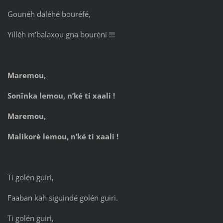
Gounéh daléhé bouréfé,
Yilléh m’balaxou gna bouréni !!!
Maremou,
Sonînka lemou, n’ké ti xaali !
Maremou,
Malikorè lemou, n’ké ti xaali !
Ti golén guiri,
Faaban kah siguindé golén guiri.
Ti golén guiri,