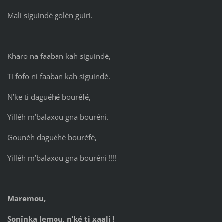
Mali siguindé golén guiri.
Kharo na faaban kah siguindé,
Ti fofo ni faaban kah siguindé.
N’ke ti daguéhé bouréfé,
Yilléh m’balaxou gna bouréni.
Gounéh daguéhé bouréfé,
Yilléh m’balaxou gna bouréni !!!!
Maremou,
Sonînka lemou, n’ké ti xaali !