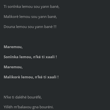
Ti sonînka lemou sou yann banè,
Malikorè lemou sou yann banè,
Douna lemou sou yann banè !!!
Maremou,
Sonînka lemou, n’ké ti xaali !
Maremou,
Malikorè lemou, n’ké ti xaali !
N’ke ti daléhé bouréfé,
Yilléh m’balaxou gna bouréni.