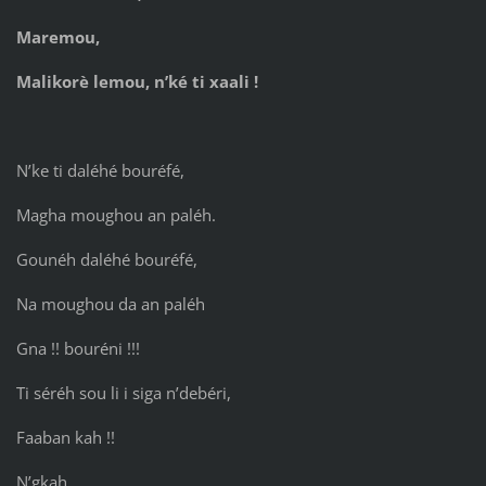
Maremou,
Malikorè lemou, n’ké ti xaali !
N’ke ti daléhé bouréfé,
Magha moughou an paléh.
Gounéh daléhé bouréfé,
Na moughou da an paléh
Gna !! bouréni !!!
Ti séréh sou li i siga n’debéri,
Faaban kah !!
N’gkah