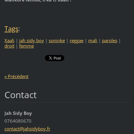
Tags
:
Xaali
|
jah sidy boy
|
soninke
|
reggae
|
mali
|
paroles
|
droit
|
femme
« Précédent
Contact
Jah Sidy Boy
0764080670
contact@
jahsidyb
oy.fr