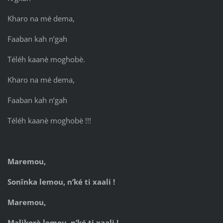
Kharo na mé dema,
Faaban kah n’gah
Téléh kaanè moghobè.
Kharo na mé dema,
Faaban kah n’gah
Téléh kaanè moghobè !!!
Maremou,
Sonînka lemou, n’ké ti xaali !
Maremou,
Malikorè lemou, n’ké ti xaali !