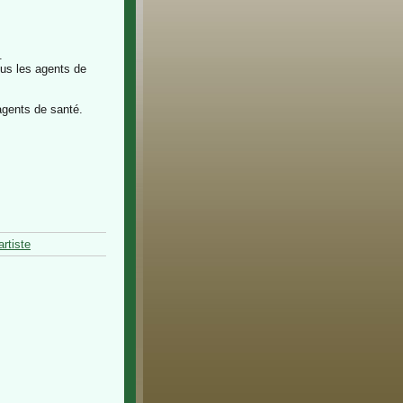
.
ous les agents de
agents de santé.
artiste