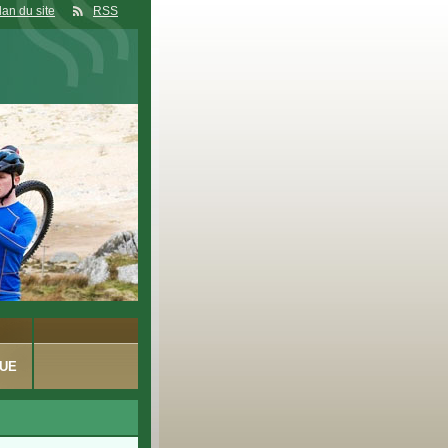
lan du site
RSS
UE