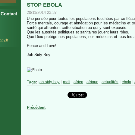
STOP EBOLA
20/11/2014 23:37
Contact
Une pensée pour toutes les populations touchées par ce fléau
Force mentale, courage et abnégation pour les médecins et t
santé qui affrontent cette situation ou qui y sont exposés...
Que les autorités politiques et sanitaires jouent leurs rôles.
Que Dieu protège nos populations, nos médecins et tous les 
b
oy.fr
Peace and Love!
Jah Sidy Boy
Tags
:
jah sidy boy
|
mali
|
africa
|
afrique
|
actualités
|
ebola
|
Précédent