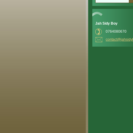
Jah Sidy Boy
0764080670
contact@
jahsidy