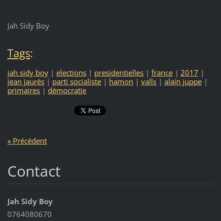
Jah Sidy Boy
Tags
:
jah sidy boy
|
elections
|
presidentielles
|
france
|
2017
|
jean jaurès
|
parti socialiste
|
hamon
|
valls
|
alain juppe
|
primaires
|
démocratie
« Précédent
Contact
Jah Sidy Boy
0764080670