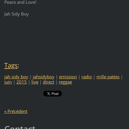
Peace and Love!
Jah Sidy Boy
Tags
:
jah sidy boy
|
jahsidyboy
|
emission
|
radio
|
mille pattes
|
juin
|
2015
|
live
|
direct
|
reggae
« Précédent
Contact