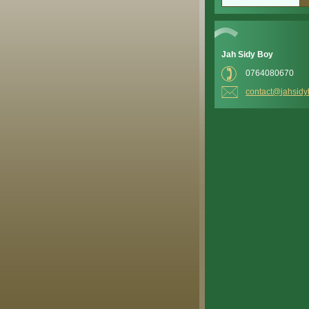
Jah Sidy Boy
0764080670
contact@
jahsidy