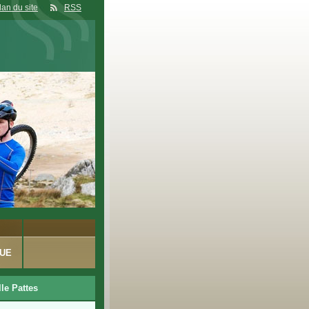
lan du site
RSS
UE
lle Pattes