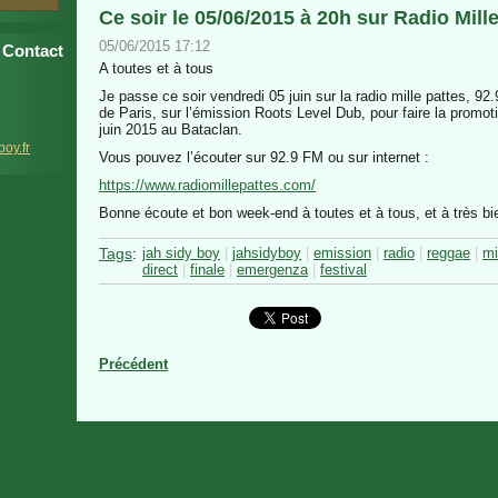
Ce soir le 05/06/2015 à 20h sur Radio Mill
05/06/2015 17:12
Contact
A toutes et à tous
Je passe ce soir vendredi 05 juin sur la radio mille pattes, 9
de Paris, sur l’émission Roots Level Dub, pour faire la promoti
juin 2015 au Bataclan.
b
oy.fr
Vous pouvez l’écouter sur 92.9 FM ou sur internet :
https://www.radiomillepattes.com/
Bonne écoute et bon week-end à toutes et à tous, et à très bi
Tags
:
jah sidy boy
|
jahsidyboy
|
emission
|
radio
|
reggae
|
mi
direct
|
finale
|
emergenza
|
festival
Précédent