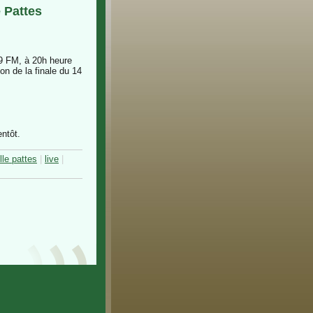
e Pattes
2.9 FM, à 20h heure
on de la finale du 14
entôt.
lle pattes
|
live
|