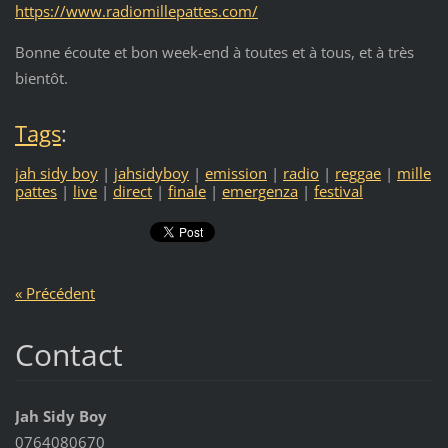
https://www.radiomillepattes.com/
Bonne écoute et bon week-end à toutes et à tous, et à très
bientôt.
Tags
:
jah sidy boy
|
jahsidyboy
|
emission
|
radio
|
reggae
|
mille
pattes
|
live
|
direct
|
finale
|
emergenza
|
festival
« Précédent
Contact
Jah Sidy Boy
0764080670