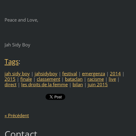
Peace and Love,
Jah Sidy Boy
Tags
:
jah sidy boy
|
jahsidyboy
|
festival
|
emergenza
|
2014
|
2015
|
finale
|
classement
|
bataclan
|
racisme
|
live
|
direct
|
les droits de la femme
|
bilan
|
juin 2015
« Précédent
Contact