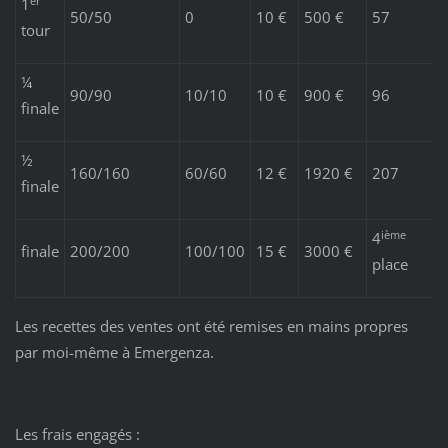
er
1
50/50
0
10 €
500 €
57
tour
¼
90/90
10/10
10 €
900 €
96
finale
½
160/160
60/60
12 €
1920 €
207
finale
ième
4
finale
200/200
100/100
15 €
3000 €
place
Les recettes des ventes ont été remises en mains propres
par moi-même à Emergenza.
Les frais engagés :